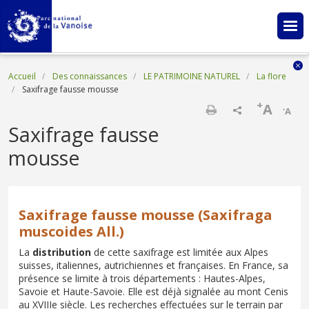
Aller au contenu principal
Fil d'Ariane
Accueil
Des connaissances
LE PATRIMOINE NATUREL
La flore
Saxifrage fausse mousse
+
A
-
A
Imprimer
Saxifrage fausse
mousse
Saxifrage fausse mousse (Saxifraga
muscoides All.)
La
distribution
de cette saxifrage est limitée aux Alpes
suisses, italiennes, autrichiennes et françaises. En France, sa
présence se limite à trois départements : Hautes-Alpes,
Savoie et Haute-Savoie. Elle est déjà signalée au mont Cenis
au XVIIIe siècle. Les recherches effectuées sur le terrain par