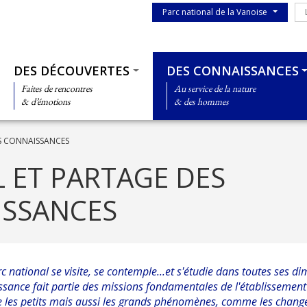
Menu du parc
Le
Parc national de la Vanoise
Thématiques
DES DÉCOUVERTES
DES CONNAISSANCES
Faites de rencontres
Au service de la nature
& d’émotions
& des hommes
ES CONNAISSANCES
L ET PARTAGE DES
SSANCES
rc national se visite, se contemple...et s'étudie dans toutes ses di
sance fait partie des missions fondamentales de l'établissement
les petits mais aussi les grands phénomènes, comme les chan