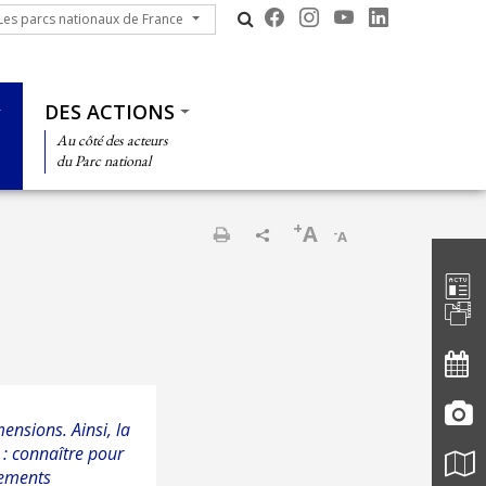
s parcs nationaux de France
Les parcs nationaux de France
DES ACTIONS
Au côté des acteurs
du Parc national
+
A
-
A
Barre d'
Imprimer
mensions. Ainsi, la
 : connaître pour
gements