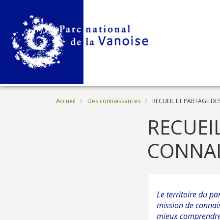
Aller au contenu principal
Fil d'Ariane
Accueil
Des connaissances
RECUEIL ET PARTAGE D
RECUEI
CONNAI
Le territoire du pa
mission de connais
mieux comprendre 