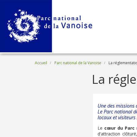
Aller au contenu principal
Fil d'Ariane
Accueil
Parc national de la Vanoise
La réglementati
La régl
Une des missions de
Le Parc national d
locaux et visiteurs
Le
cœur du Parc 
d'attraction clôtur