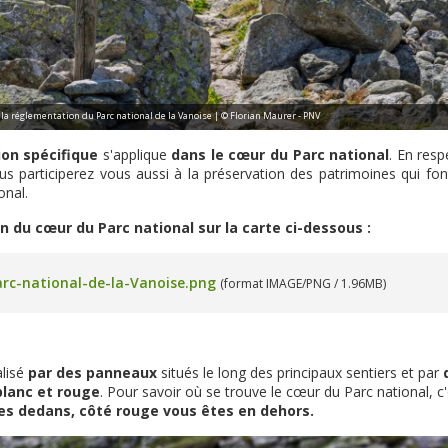
la réglementation du Parc national de la Vanoise | © Florian Maurer - PNV
on spécifique
s'applique
dans le cœur du Parc national
. En resp
s participerez vous aussi à la préservation des patrimoines qui font
onal.
on du cœur du Parc national sur la carte ci-dessous :
rc-national-de-la-Vanoise.png
(format IMAGE/PNG / 1.96MB)
alisé
par des panneaux
situés le long des principaux sentiers et par
blanc et rouge
. Pour savoir où se trouve le cœur du Parc national, c'
es dedans, côté rouge vous êtes en dehors.