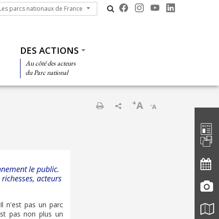
s parcs nationaux de France
Les parcs nationaux de France
DES ACTIONS
Au côté des acteurs
du Parc national
+
A
-
A
Barre d'
Imprimer
nnement le public.
 richesses, acteurs
 Il n'est pas un parc
'est pas non plus un