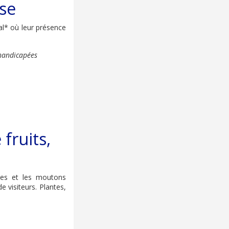
se
al* où leur présence
 handicapées
 fruits,
ches et les moutons
 visiteurs. Plantes,