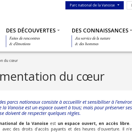
Menu du parc
Le
Parc national de la Vanoise
Thématiques
DES DÉCOUVERTES
DES CONNAISSANCES
Faites de rencontres
Au service de la nature
& d’émotions
& des hommes
on du cœur
ementation du cœur
s parcs nationaux consiste à accueillir et sensibiliser à l'enviro
e la Vanoise est un espace ouvert à tous; mais pour préserver ses
 se doivent de respecter quelques règles.
national de la Vanoise
est
un espace ouvert, en accès libre
.
é, avec des droits d'accès payants et des heures d'ouverture. Il n