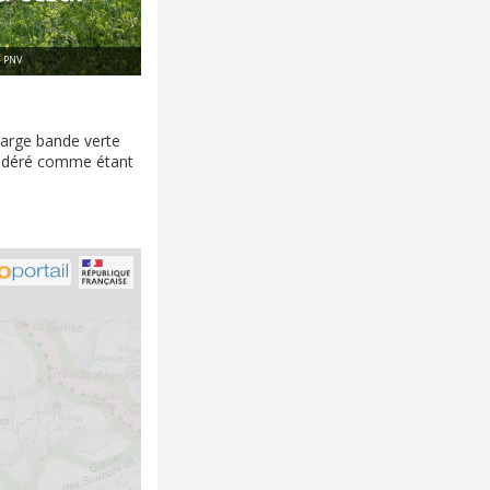
- PNV
large bande verte
sidéré comme étant