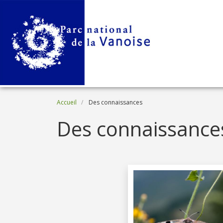
Aller au contenu principal
Fil d'Ariane
Accueil
Des connaissances
Des connaissance