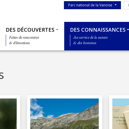
Menu du parc
Le
Parc national de la Vanoise
Thématiques
DES DÉCOUVERTES
DES CONNAISSANCES
Faites de rencontres
Au service de la nature
& d’émotions
& des hommes
s