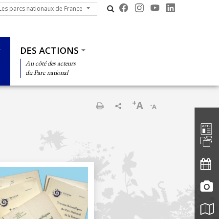
s parcs nationaux de France
Les parcs nationaux de France
DES ACTIONS
Au côté des acteurs
du Parc national
+
A
-
A
Barre d'
Imprimer