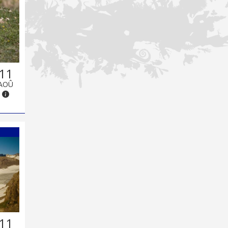
11
AOÛ
11