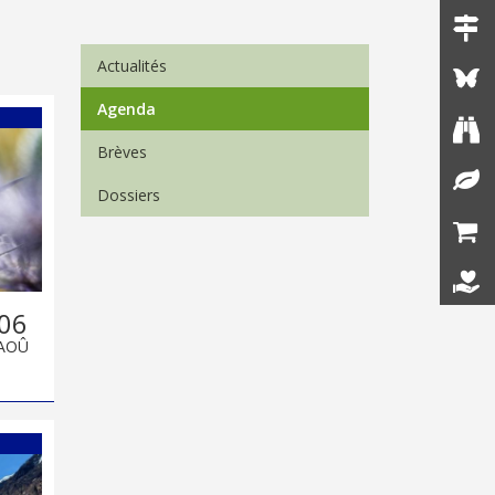
Menu Actualités
Actualités
Agenda
Brèves
Dossiers
06
AOÛ