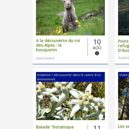
10
A la découverte du roi
Point
des Alpes : le
refu
AOÛ
bouquetin
D'Aus
Aussoi
Saint-André
Initiation / découverte dans le cadre d'un
Visit
événement
11
Les s
Balade "botanique