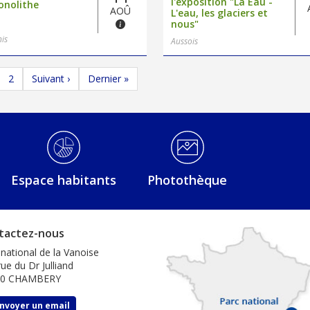
l'exposition "Là Eau -
onolithe
AOÛ
L'eau, les glaciers et
nous"
nis
Aussois
ge
Page
Page suivante
Dernière page
2
Suivant ›
Dernier »
Espace habitants
Photothèque
tactez-nous
 national de la Vanoise
ue du Dr Julliand
00 CHAMBERY
nvoyer un email