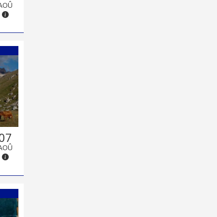
AOÛ
07
AOÛ