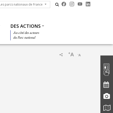
s parcs nationaux de France
Les parcs nationaux de France
DES ACTIONS
Au côté des acteurs
du Parc national
+
A
-
A
Barre d'