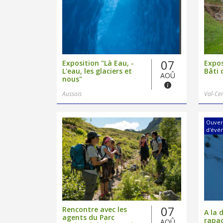
07
Exposition "Là Eau, -
Expos
L'eau, les glaciers et
Bâti 
AOÛ
nous"
Aussois
Val-Ce
Ouver
d'évé
07
Rencontre avec les
A la 
agents du Parc
rapac
AOÛ