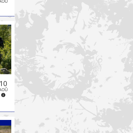
AOÛ
10
AOÛ