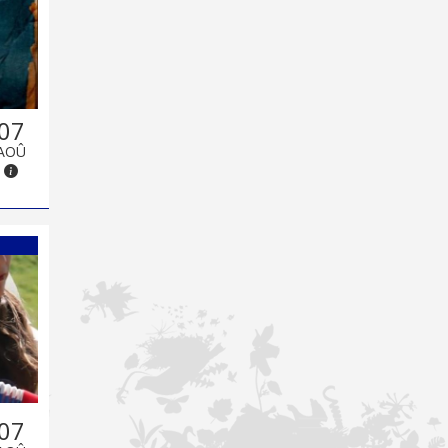
07
AOÛ
07