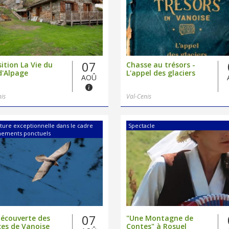
07
ition La Vie du
Chasse au trésors -
d'Alpage
L'appel des glaciers
AOÛ
nis
Val-Cenis
ture exceptionnelle dans le cadre
Spectacle
nements ponctuels
07
découverte des
"Une Montagne de
es de Vanoise
Contes" à Rosuel