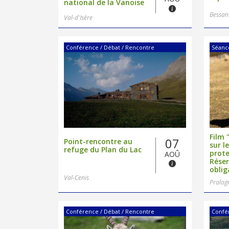
national de la Vanoise
Bessan
Val-d'Isère
Conférence / Débat / Rencontre
Séanc
Film 
07
Point-rencontre au
sur l
refuge du Plan du Lac
prote
AOÛ
Réser
oblig
Val-Cenis
Pralog
Conférence / Débat / Rencontre
Confé