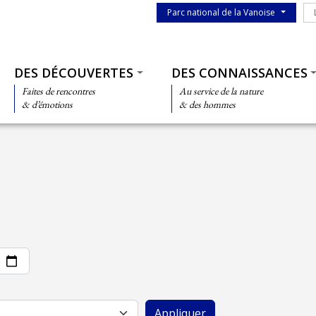
Menu du parc
Le
Parc national de la Vanoise
Thématiques
DES DÉCOUVERTES
DES CONNAISSANCES
Faites de rencontres
Au service de la nature
& d’émotions
& des hommes