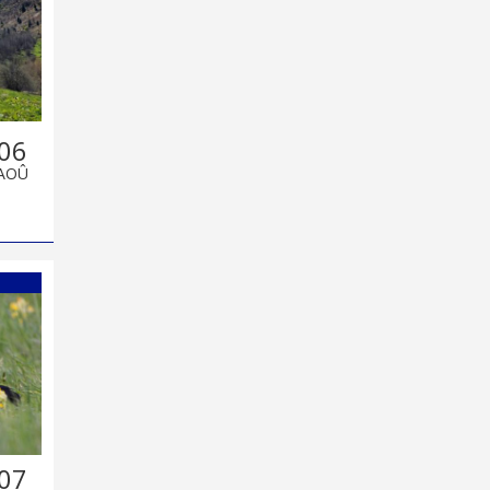
06
AOÛ
07