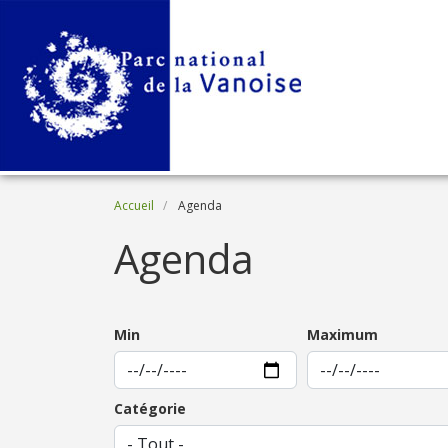
Aller au contenu principal
Fil d'Ariane
Accueil
Agenda
Agenda
Min
Maximum
Catégorie