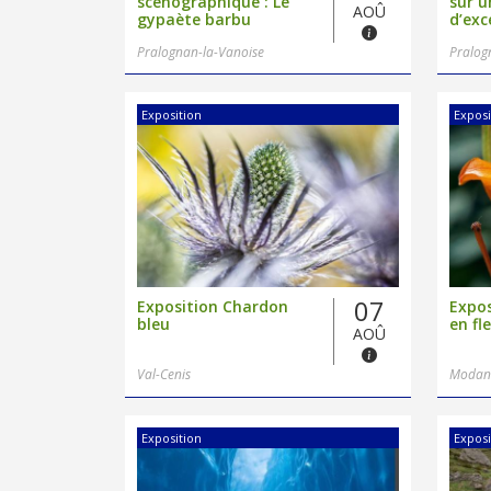
scénographique : Le
sur u
AOÛ
gypaète barbu
d’exc
Pralognan-la-Vanoise
Pralog
Exposition
Exposi
07
Exposition Chardon
Expos
bleu
en fl
AOÛ
Val-Cenis
Modan
Exposition
Exposi