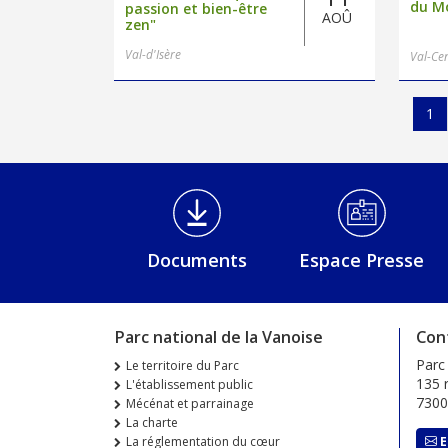
du M
passion et bien-être
AOÛ
zen"
Val-d'Isère
Val-Ce
Pagination
Pa
1
Médiathèque Footer
Documents
Espace Presse
Parc national de la Vanoise
Con
Parc
Le territoire du Parc
135 r
L'établissement public
730
Mécénat et parrainage
La charte
La réglementation du cœur
E