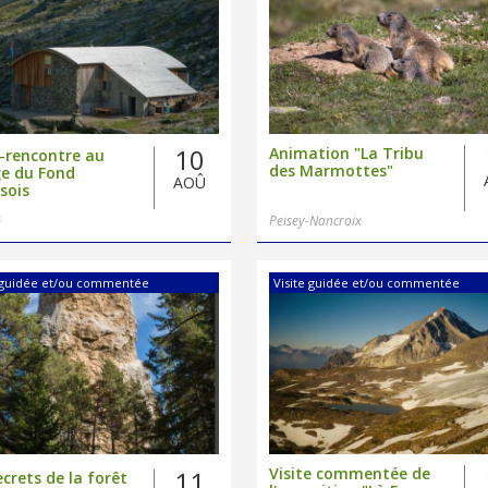
10
Animation "La Tribu
-rencontre au
des Marmottes"
ge du Fond
AOÛ
sois
s
Peisey-Nancroix
e guidée et/ou commentée
Visite guidée et/ou commentée
Visite commentée de
11
ecrets de la forêt