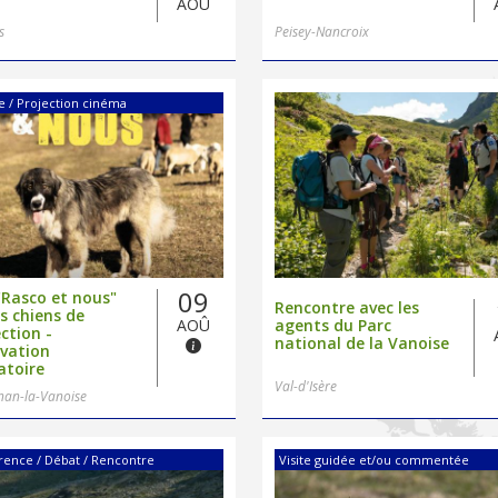
AOÛ
s
Peisey-Nancroix
e / Projection cinéma
09
"Rasco et nous"
Rencontre avec les
es chiens de
AOÛ
agents du Parc
ction -
national de la Vanoise
vation
atoire
Val-d'Isère
nan-la-Vanoise
rence / Débat / Rencontre
Visite guidée et/ou commentée