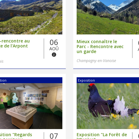
06
-rencontre au
Mieux connaître le
e de l'Arpont
Parc - Rencontre avec
AOÛ
un garde
Champagny-en-Vanoise
nis
tion
Exposition
07
ition "Regards
Exposition "La Forêt de