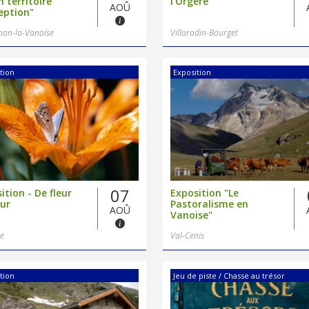
n territoire
l'Orgère"
AOÛ
eption"
nan-la-Vanoise
Villarodin-Bourget
tion
Exposition
07
ition - De fleur
Exposition "Le
eur
Pastoralisme en
AOÛ
Vanoise"
e
Val-Cenis
tion
Jeu de piste / Chasse au trésor