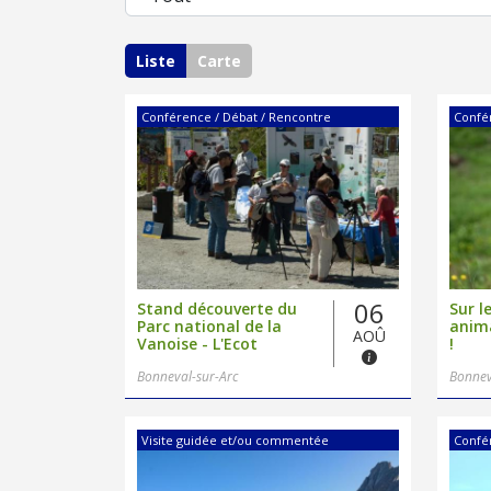
Liste
Carte
Conférence / Débat / Rencontre
Confé
06
Stand découverte du
Sur l
Parc national de la
anim
AOÛ
Vanoise - L'Ecot
!
Bonneval-sur-Arc
Bonnev
Visite guidée et/ou commentée
Confé