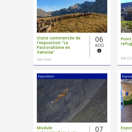
06
Visite commentée de
Point
l'exposition "Le
refug
AOÛ
Pastoralisme en
Vanoise"
Val-Ce
Val-Cenis
Exposition
Exposi
07
Module
Expos