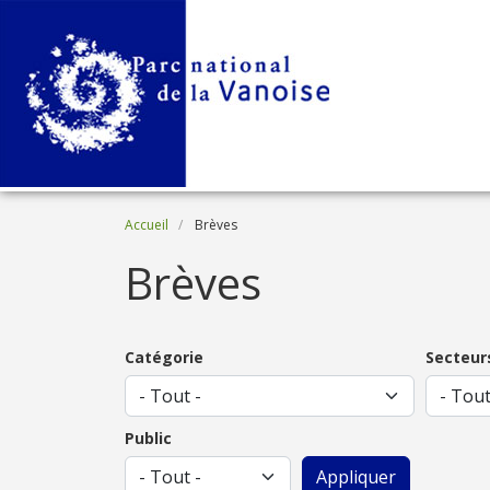
Aller au contenu principal
Fil d'Ariane
Accueil
Brèves
Brèves
Catégorie
Secteur
Public