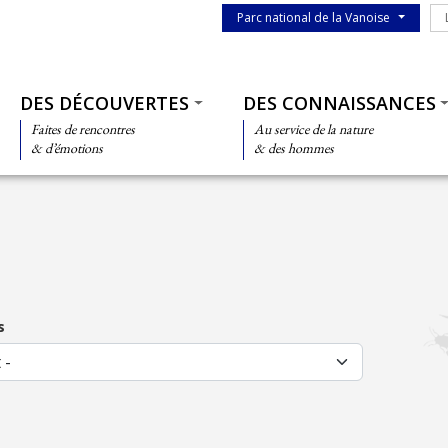
Menu du parc
Le
Parc national de la Vanoise
Thématiques
DES DÉCOUVERTES
DES CONNAISSANCES
Faites de rencontres
Au service de la nature
& d’émotions
& des hommes
s