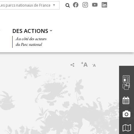
s parcs nationaux de France
Les parcs nationaux de France
DES ACTIONS
Au côté des acteurs
du Parc national
+
A
-
A
Barre d'