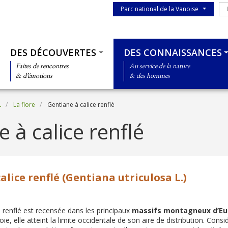
Menu du parc
Le
Parc national de la Vanoise
Thématiques
DES DÉCOUVERTES
DES CONNAISSANCES
Faites de rencontres
Au service de la nature
& d’émotions
& des hommes
L
La flore
Gentiane à calice renflé
 à calice renflé
alice renflé (Gentiana utriculosa L.)
e renflé est recensée dans les principaux
massifs montagneux d’Eur
oie, elle atteint la limite occidentale de son aire de distribution. Co