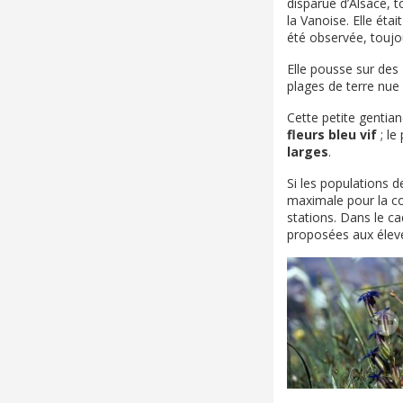
disparue d’Alsace, 
la Vanoise. Elle éta
été observée, toujo
Elle pousse sur des
plages de terre nue 
Cette petite gentia
fleurs bleu vif
; le
larges
.
Si les populations d
maximale pour la con
stations. Dans le 
proposées aux éleve