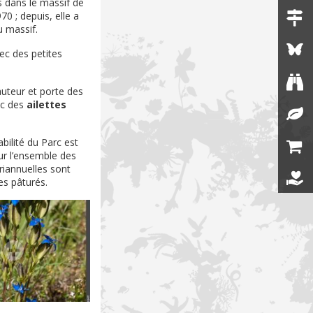
s dans le massif de
0 ; depuis, elle a
u massif.
ec des petites
auteur et porte des
c des
ailettes
bilité du Parc est
sur l’ensemble des
riannuelles sont
es pâturés.