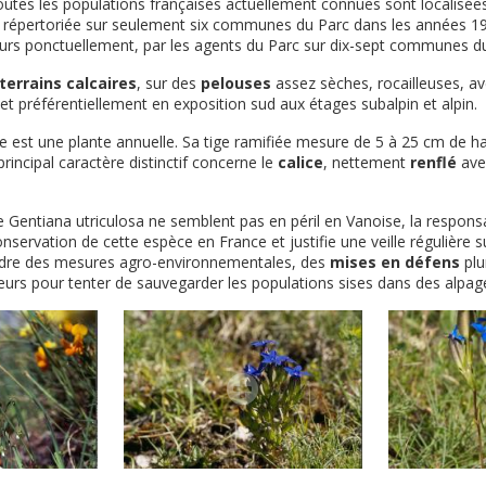
toutes les populations françaises actuellement connues sont localisée
it répertoriée sur seulement six communes du Parc dans les années 197
urs ponctuellement, par les agents du Parc sur dix-sept communes d
terrains calcaires
, sur des
pelouses
assez sèches, rocailleuses, av
et préférentiellement en exposition sud aux étages subalpin et alpin.
ne est une plante annuelle. Sa tige ramifiée mesure de 5 à 25 cm de h
 principal caractère distinctif concerne le
calice
, nettement
renflé
ave
e Gentiana utriculosa ne semblent pas en péril en Vanoise, la responsa
servation de cette espèce en France et justifie une veille régulière 
cadre des mesures agro-environnementales, des
mises en défens
plu
urs pour tenter de sauvegarder les populations sises dans des alpag