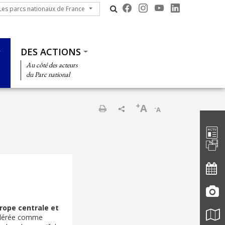
s parcs nationaux de France
Les parcs nationaux de France
DES ACTIONS
Au côté des acteurs
du Parc national
+
A
-
A
Barre d'
Imprimer
ope centrale et
nsidérée comme