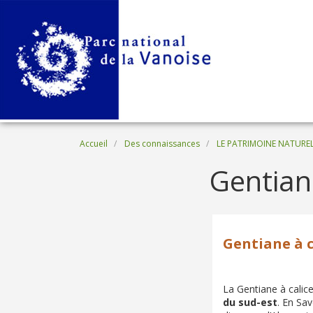
Aller au contenu principal
Fil d'Ariane
Accueil
Des connaissances
LE PATRIMOINE NATURE
Gentiane
Gentiane à c
La Gentiane à calic
du sud-est
. En Sav