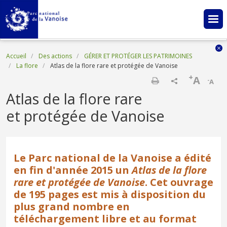
Aller au contenu principal
Fil d'Ariane
Accueil
Des actions
GÉRER ET PROTÉGER LES PATRIMOINES
La flore
Atlas de la flore rare et protégée de Vanoise
+
A
-
A
Imprimer
Atlas de la flore rare
et protégée de Vanoise
Le Parc national de la Vanoise a édité
en fin d'année 2015 un
Atlas de la flore
rare et protégée de Vanoise
. Cet ouvrage
de 195 pages est mis à disposition du
plus grand nombre en
téléchargement libre et au format