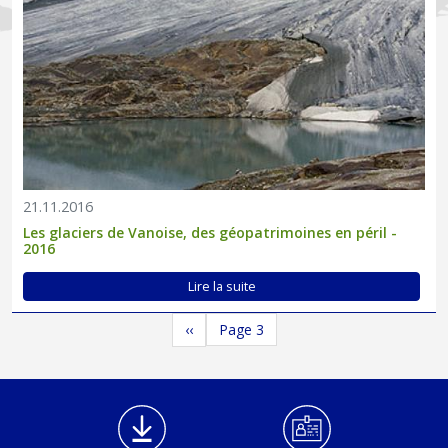
21.11.2016
Les glaciers de Vanoise, des géopatrimoines en péril -
2016
Lire la suite
Pagination
Page précédente
‹‹
Page 3
Médiathèque Footer