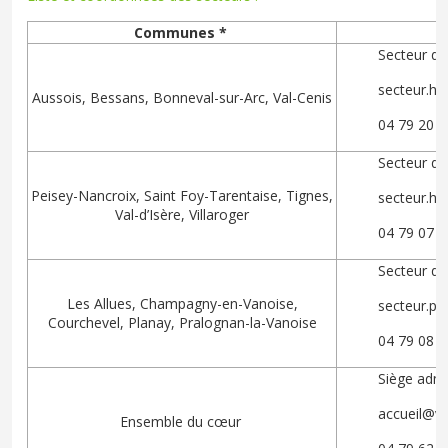
Communes *
Secteur d
secteur.ha
Aussois, Bessans, Bonneval-sur-Arc, Val-Cenis
04 79 20 
Secteur de
Peisey-Nancroix, Saint Foy-Tarentaise, Tignes,
secteur.ha
Val-d’Isère, Villaroger
04 79 07 
Secteur d
Les Allues, Champagny-en-Vanoise,
secteur.pr
Courchevel, Planay, Pralognan-la-Vanoise
04 79 08 
Siège admi
accueil@va
Ensemble du cœur