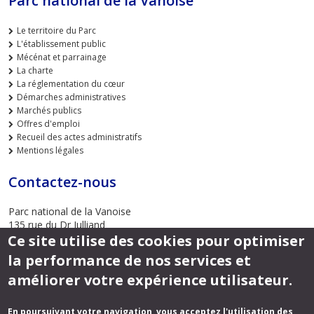
Parc national de la Vanoise
Le territoire du Parc
L'établissement public
Mécénat et parrainage
La charte
La réglementation du cœur
Démarches administratives
Marchés publics
Offres d'emploi
Recueil des actes administratifs
Mentions légales
Contactez-nous
Parc national de la Vanoise
135 rue du Dr Julliand
Ce site utilise des cookies pour optimiser
73000 CHAMBERY
la performance de nos services et
Envoyer un email
améliorer votre expérience utilisateur.
En poursuivant votre navigation, vous acceptez l'utilisation des