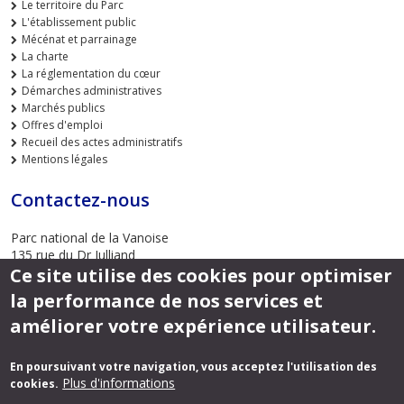
Le territoire du Parc
L'établissement public
Mécénat et parrainage
La charte
La réglementation du cœur
Démarches administratives
Marchés publics
Offres d'emploi
Recueil des actes administratifs
Mentions légales
Contactez-nous
Parc national de la Vanoise
135 rue du Dr Julliand
Ce site utilise des cookies pour optimiser
73000 CHAMBERY
la performance de nos services et
Envoyer un email
améliorer votre expérience utilisateur.
En poursuivant votre navigation, vous acceptez l'utilisation des
Suivez-nous
Plus d'informations
cookies.