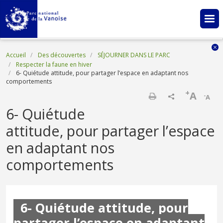
Aller au contenu principal
Fil d'Ariane
Accueil
Des découvertes
SÉJOURNER DANS LE PARC
Respecter la faune en hiver
6- Quiétude attitude, pour partager l’espace en adaptant nos
comportements
+
A
-
A
Imprimer
6- Quiétude
attitude, pour partager l’espace
en adaptant nos
comportements
6- Quiétude attitude, pour
partager l’espace en adaptant