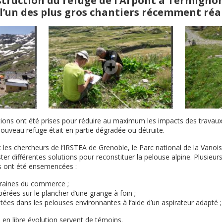
struction du refuge de l’Arpont à Termignon
 l’un des plus gros chantiers récemment réa
ons ont été prises pour réduire au maximum les impacts des travaux, à
ouveau refuge était en partie dégradée ou détruite.
 les chercheurs de l’IRSTEA de Grenoble, le Parc national de la Vanoi
ter différentes solutions pour reconstituer la pelouse alpine. Plusieur
es ont été ensemencées :
raines du commerce ;
érées sur le plancher d’une grange à foin ;
tées dans les pelouses environnantes à l’aide d’un aspirateur adapté ;
s en libre évolution servent de témoins.