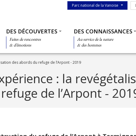
Menu du parc
Le
Parc national de la Vanoise
Thématiques
DES DÉCOUVERTES
DES CONNAISSANCES
Faites de rencontres
Au service de la nature
& d’émotions
& des hommes
isation des abords du refuge de l’Arpont - 2019
xpérience : la revégétali
refuge de l’Arpont - 201