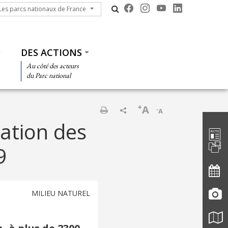
s parcs nationaux de France
Les parcs nationaux de France
DES ACTIONS
Au côté des acteurs
du Parc national
+
A
-
A
Barre d'
Imprimer
sation des
9
MILIEU NATUREL