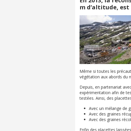
En 2013, la recon
m d’altitude, est
Même si toutes les précauti
végétation aux abords du n
Depuis, en partenariat avec
expérimentation afin de tes
testées. Ainsi, des placett
Avec un mélange de g
Avec des graines récup
Avec des graines récol
Enfin des placettes laissée