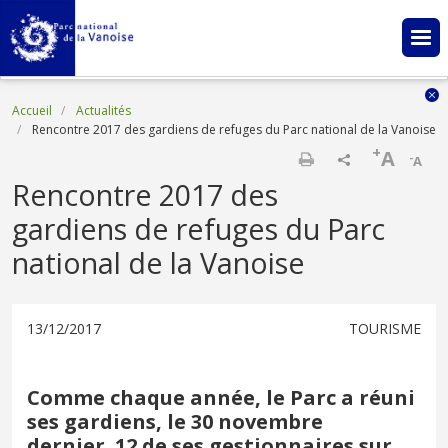
Aller au contenu principal
Fil d'Ariane
Accueil
Actualités
Rencontre 2017 des gardiens de refuges du Parc national de la Vanoise
+
A
-
A
Imprimer
Rencontre 2017 des
gardiens de refuges du Parc
national de la Vanoise
13/12/2017
TOURISME
Comme chaque année, le Parc a réuni
ses gardiens, le 30 novembre
dernier. 12 de ses gestionnaires sur