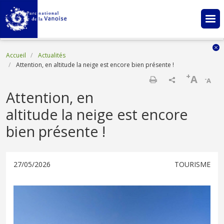
Aller au contenu principal
Fil d'Ariane
Accueil
Actualités
Attention, en altitude la neige est encore bien présente !
+
A
-
A
Imprimer
Attention, en
altitude la neige est encore
bien présente !
27/05/2026
TOURISME