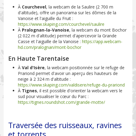
À
Courchevel
, la webcam de la Saulire (2 700 m
d'altitude), offre un panorama sur les dômes de la
Vanoise et l'aiguille du Fruit :
https://www.skaping.com/courchevel/saulire
À
Pralognan-la-Vanoise
, la webcam du mont Bochor
(2 022 m d'altitude) permet d'apercevoir la Grande
Casse et l'aiguille de la Vanoise :
https://app.webcam-
hd.com/pralognan/mont-bochor
En Haute Tarentaise
À
Val d'Isère
, la webcam positionnée sur le refuge de
Prariond permet d'avoir un aperçu des hauteurs de
neige à 2 324 m d'altitude :
https://www.skaping.com/valdisere/refuge-du-prariond
À
Tignes
, il est possible d'orienter la webcam vers le
sud pour visualiser le cœur du Parc :
https://tignes.roundshot.com/grande-motte/
Traversée des ruisseaux, ravines
et torrents