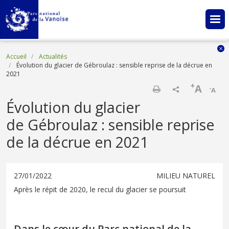
Aller au contenu principal
Fil d'Ariane
Accueil
Actualités
Évolution du glacier de Gébroulaz : sensible reprise de la décrue en
2021
+
A
-
A
Imprimer
Évolution du glacier
de Gébroulaz : sensible reprise
de la décrue en 2021
27/01/2022
MILIEU NATUREL
Après le répit de 2020, le recul du glacier se poursuit
Dans le cœur du Parc national de la