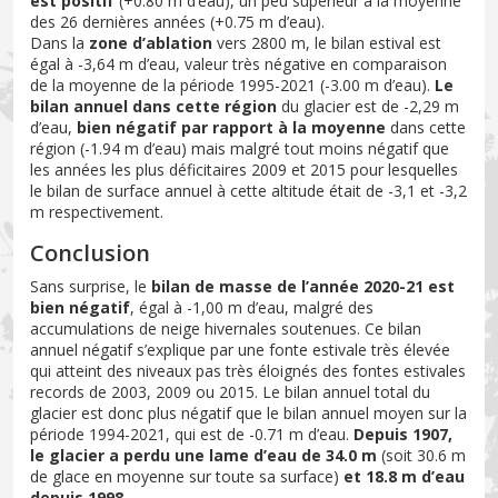
est positif
(+0.80 m d’eau), un peu supérieur à la moyenne
des 26 dernières années (+0.75 m d’eau).
Dans la
zone d’ablation
vers 2800 m, le bilan estival est
égal à -3,64 m d’eau, valeur très négative en comparaison
de la moyenne de la période 1995-2021 (-3.00 m d’eau).
Le
bilan annuel dans cette région
du glacier est de -2,29 m
d’eau,
bien négatif par rapport à la moyenne
dans cette
région (-1.94 m d’eau) mais malgré tout moins négatif que
les années les plus déficitaires 2009 et 2015 pour lesquelles
le bilan de surface annuel à cette altitude était de -3,1 et -3,2
m respectivement.
Conclusion
Sans surprise, le
bilan de masse de l’année 2020-21 est
bien négatif
, égal à -1,00 m d’eau, malgré des
accumulations de neige hivernales soutenues. Ce bilan
annuel négatif s’explique par une fonte estivale très élevée
qui atteint des niveaux pas très éloignés des fontes estivales
records de 2003, 2009 ou 2015. Le bilan annuel total du
glacier est donc plus négatif que le bilan annuel moyen sur la
période 1994-2021, qui est de -0.71 m d’eau.
Depuis 1907,
le glacier a perdu une lame d’eau de 34.0 m
(soit 30.6 m
de glace en moyenne sur toute sa surface)
et 18.8 m d’eau
depuis 1998
.