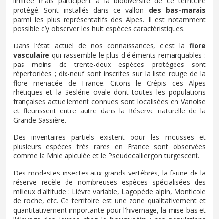
limitée mais participent à la biodiversité de ce territoire
protégé. Sont installés dans ce vallon
des bas-marais
parmi les plus représentatifs des Alpes. Il est notamment
possible d’y observer les huit espèces caractéristiques.
Dans l'état actuel de nos connaissances, c'est la
flore
vasculaire
qui rassemble le plus d'éléments remarquables :
pas moins de trente-deux espèces protégées sont
répertoriées ; dix-neuf sont inscrites sur la liste rouge de la
flore menacée de France. Citons le Crépis des Alpes
rhétiques et la Seslérie ovale dont toutes les populations
françaises actuellement connues sont localisées en Vanoise
et fleurissent entre autre dans la Réserve naturelle de la
Grande Sassière.
Des inventaires partiels existent pour les mousses et
plusieurs espèces très rares en France sont observées
comme la Mnie apiculée et le Pseudocalliergon turgescent.
Des modestes insectes aux grands vertébrés, la faune de la
réserve recèle de nombreuses espèces spécialisées des
milieux d'altitude : Lièvre variable, Lagopède alpin, Monticole
de roche, etc. Ce territoire est une zone qualitativement et
quantitativement importante pour l'hivernage, la mise-bas et