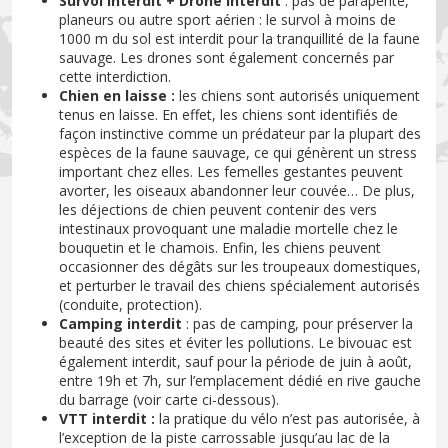
Survol interdit + Drone interdit
: pas de parapente,
planeurs ou autre sport aérien : le survol à moins de
1000 m du sol est interdit pour la tranquillité de la faune
sauvage. Les drones sont également concernés par
cette interdiction.
Chien en laisse :
les chiens sont autorisés uniquement
tenus en laisse. En effet, les chiens sont identifiés de
façon instinctive comme un prédateur par la plupart des
espèces de la faune sauvage, ce qui génèrent un stress
important chez elles. Les femelles gestantes peuvent
avorter, les oiseaux abandonner leur couvée… De plus,
les déjections de chien peuvent contenir des vers
intestinaux provoquant une maladie mortelle chez le
bouquetin et le chamois. Enfin, les chiens peuvent
occasionner des dégâts sur les troupeaux domestiques,
et perturber le travail des chiens spécialement autorisés
(conduite, protection).
Camping interdit
: pas de camping, pour préserver la
beauté des sites et éviter les pollutions. Le bivouac est
également interdit, sauf pour la période de juin à août,
entre 19h et 7h, sur l’emplacement dédié en rive gauche
du barrage (voir carte ci-dessous).
VTT interdit :
la pratique du vélo n’est pas autorisée, à
l’exception de la piste carrossable jusqu’au lac de la