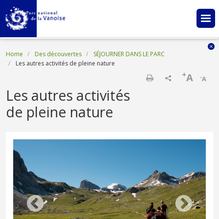
Skip to main content
Breadcrumb
Home
Des découvertes
SÉJOURNER DANS LE PARC
Les autres activités de pleine nature
+
A
-
A
Print
Les autres activités
de pleine nature