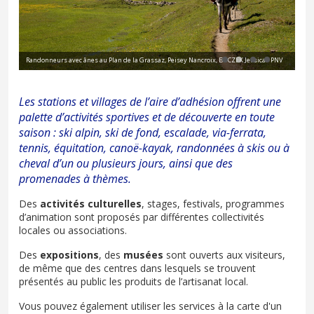
Randonneurs avec ânes au Plan de la Grassaz, Peisey Nancroix, BUCZEK Jessica - PNV
Ski
Les stations et villages de l’aire d’adhésion offrent une
palette d’activités sportives et de découverte en toute
saison : ski alpin, ski de fond, escalade, via-ferrata,
tennis, équitation, canoë-kayak, randonnées à skis ou à
cheval d’un ou plusieurs jours, ainsi que des
promenades à thèmes.
Des
activités culturelles
, stages, festivals, programmes
d’animation sont proposés par différentes collectivités
locales ou associations.
Des
expositions
, des
musées
sont ouverts aux visiteurs,
de même que des centres dans lesquels se trouvent
présentés au public les produits de l’artisanat local.
Vous pouvez également utiliser les services à la carte d'un