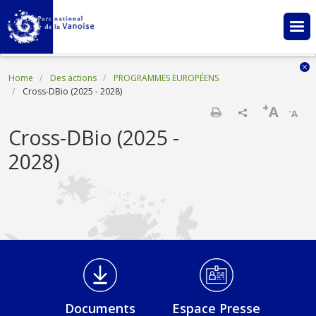
Skip to main content
Breadcrumb
Home
Des actions
PROGRAMMES EUROPÉENS
Cross-DBio (2025 - 2028)
+
A
-
A
Print
Cross-DBio (2025 -
2028)
Médiathèque Footer
Documents
Espace Presse