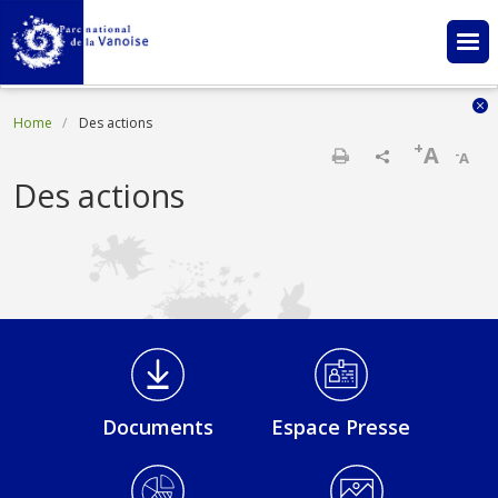
Skip to main content
Breadcrumb
Home
Des actions
+
A
-
A
Print
Des actions
Médiathèque Footer
Documents
Espace Presse