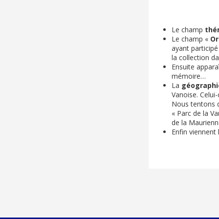
Le champ
thé
Le champ «
Or
ayant participé
la collection d
Ensuite apparaî
mémoire…
La
géographi
Vanoise. Celui-
Nous tentons d
« Parc de la Va
de la Maurienn
Enfin viennent l