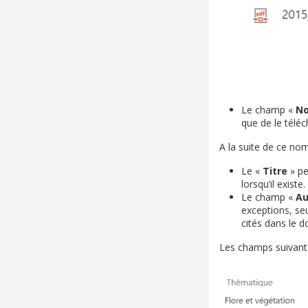
Le champ «
N
que de le téléc
A la suite de ce no
Le «
Titre
» pe
lorsqu’il existe.
Le champ «
Au
exceptions, seu
cités dans le d
Les champs suivants s