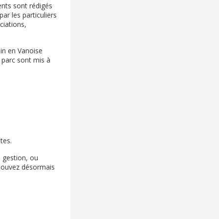
ents sont rédigés
r les particuliers
ciations,
pin en Vanoise
 parc sont mis à
tes.
a gestion, ou
s pouvez désormais