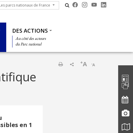
s parcs nationaux de France
Les parcs nationaux de France
DES ACTIONS
Au côté des acteurs
du Parc national
+
A
-
A
Barre d'
Print
tifique
u
sibles en 1