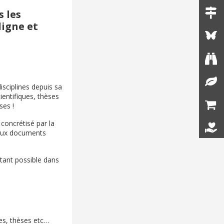
s les
ligne et
isciplines depuis sa
ientifiques, thèses
ses !
 concrétisé par la
t aux documents
itant possible dans
es, thèses etc…