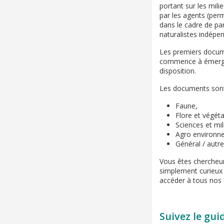
portant sur les mil
par les agents (per
dans le cadre de pa
naturalistes indépe
Les premiers docume
commence à émerger.
disposition.
Les documents sont
Faune,
Flore et végéta
Sciences et mil
Agro environn
Général / autr
Vous êtes chercheur,
simplement curieux 
accéder à tous nos
Suivez le gui