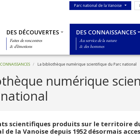
Menu du parc
Le
Parc national de la Vanoise
Thématiques
DES DÉCOUVERTES
DES CONNAISSANCES
Faites de rencontres
Au service de la nature
& d’émotions
& des hommes
S CONNAISSANCES
La bibliothèque numérique scientifique du Parc national
iothèque numérique scien
 national
s scientifiques produits sur le territoire d
l de la Vanoise depuis 1952 désormais acces