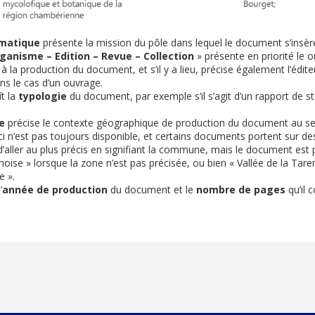
matique
présente la mission du pôle dans lequel le document s’insèr
ganisme – Edition – Revue – Collection
» présente en priorité le 
 à la production du document, et s’il y a lieu, précise également l’édite
ans le cas d’un ouvrage.
t la
typologie
du document, par exemple s’il s’agit d’un rapport de st
e
précise le contexte géographique de production du document au sei
ci n’est pas toujours disponible, et certains documents portent sur des 
’aller au plus précis en signifiant la commune, mais le document est 
noise » lorsque la zone n’est pas précisée, ou bien « Vallée de la Taren
e ».
’
année de production
du document et le
nombre de pages
qu’il 