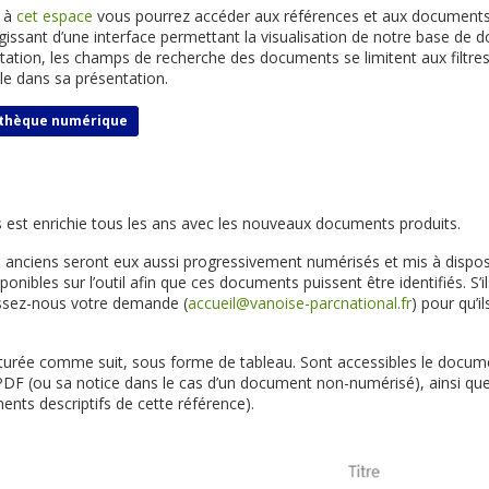
t à
cet espace
vous pourrez accéder aux références et aux document
agissant d’une interface permettant la visualisation de notre base de 
ation, les champs de recherche des documents se limitent aux filtres e
le dans sa présentation.
iothèque numérique
est enrichie tous les ans avec les nouveaux documents produits.
anciens seront eux aussi progressivement numérisés et mis à disposi
ponibles sur l’outil afin que ces documents puissent être identifiés. S’
essez-nous votre demande (
accueil@vanoise-parcnational.fr
) pour qu’i
ucturée comme suit, sous forme de tableau. Sont accessibles le docum
PDF (ou sa notice dans le cas d’un document non-numérisé), ainsi q
ments descriptifs de cette référence).