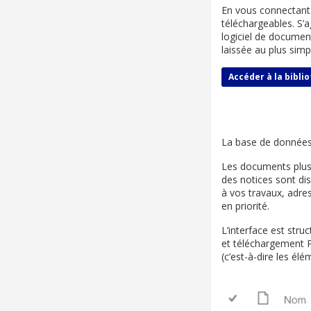
En vous connectan
téléchargeables. S’
logiciel de document
laissée au plus simp
Accéder à la bibl
La base de données 
Les documents plus 
des notices sont dis
à vos travaux, adr
en priorité.
L’interface est str
et téléchargement 
(c’est-à-dire les élé