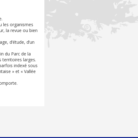
e.
ou les organismes
ur, la revue ou bien
age, d’étude, d’un
n du Parc de la
territoires larges.
parfois indexé sous
taise » et « Vallée
comporte.