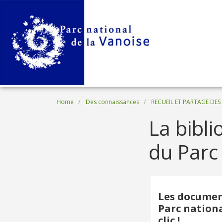
Skip to main content
Breadcrumb
Home
Des connaissances
RECUEIL ET PARTAGE DE
La bibl
du Parc
Les document
Parc nationa
clic !