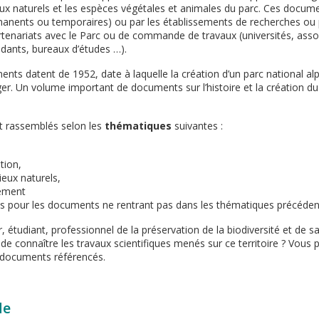
ieux naturels et les espèces végétales et animales du parc. Ces docum
manents ou temporaires) ou par les établissements de recherches ou pa
rtenariats avec le Parc ou de commande de travaux (universités, asso
ndants, bureaux d’études …).
nts datent de 1952, date à laquelle la création d’un parc national al
 Un volume important de documents sur l’histoire et la création du
 rassemblés selon les
thématiques
suivantes :
tion,
ieux naturels,
ement
es pour les documents ne rentrant pas dans les thématiques précéden
 étudiant, professionnel de la préservation de la biodiversité et de s
de connaître les travaux scientifiques menés sur ce territoire ? Vou
 documents référencés.
de