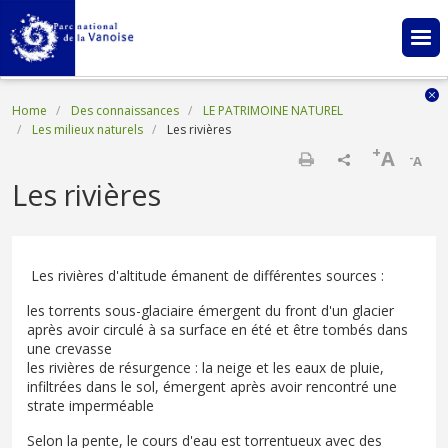
Skip to main content
Breadcrumb
Home
Des connaissances
LE PATRIMOINE NATUREL
Les milieux naturels
Les rivières
+
A
-
A
Print
Les rivières
Les rivières d'altitude émanent de différentes sources :
les torrents sous-glaciaire émergent du front d'un glacier
après avoir circulé à sa surface en été et être tombés dans
une crevasse
les rivières de résurgence : la neige et les eaux de pluie,
infiltrées dans le sol, émergent après avoir rencontré une
strate imperméable
Selon la pente, le cours d'eau est torrentueux avec des