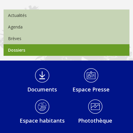
Menu Actualités
Actualités
Agenda
Brèves
Dossiers
Médiathèque Footer
Documents
Espace Presse
Espace habitants
Photothèque