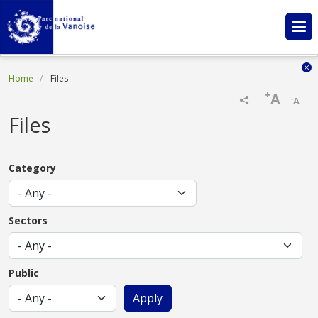
Skip to main content
Breadcrumb
Home
Files
+
A
-
A
Files
Category
Sectors
Public