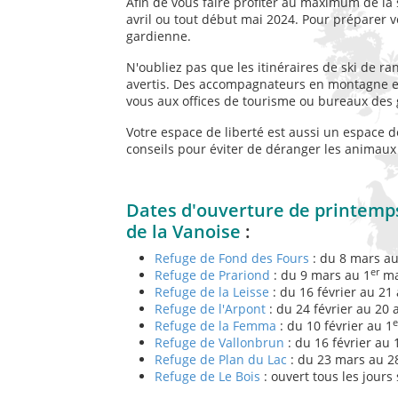
Afin de vous faire profiter au maximum de la 
avril ou tout début mai 2024. Pour préparer v
gardienne.
N'oubliez pas que les itinéraires de ski de 
avertis. Des accompagnateurs en montagne et
vous aux offices de tourisme ou bureaux des g
Votre espace de liberté est aussi un espace d
conseils pour éviter de déranger les animau
Dates d'ouverture de printemps
de la Vanoise
:
Refuge de Fond des Fours
: du 8 mars au
er
Refuge de Prariond
: du 9 mars au 1
ma
Refuge de la Leisse
: du 16 février au 21 
Refuge de l'Arpont
: du 24 février au 20 
e
Refuge de la Femma
: du 10 février au 1
Refuge de Vallonbrun
: du 16 février au
Refuge de Plan du Lac
: du 23 mars au 28
Refuge de Le Bois
: ouvert tous les jours